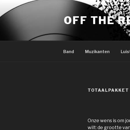
Naar
de
OFF THE 
inhoud
springen
Band
Muzikanten
Luis
TOTAALPAKKET
Onze wens is om jou
wilt: de grootte va