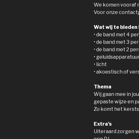
We komen vooraf na
Voor onze contac
Wat wij te bieden
• de band met 4 pe
• de band met 3 pe
• de band met 2 per
• geluidsapparatuu
• licht
• akoestisch of ver
Thema
Wij gaan mee in jo
gepaste wijze en p
Zo komt het kerstse
Extra’s
Uiteraard zorgen w
een DJ