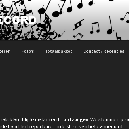
RECORD
teren
Foto’s
Totaalpakket
Contact / Recenties
 als klant blij te maken en te
ontzorgen
. We stemmen preci
n de band, het repertoire en de sfeer van het evenement.