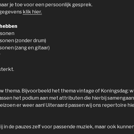
ar je toe voor een persoonlijk gesprek.
tgegevens
klik hier.
 hebben
rsonen
rsonen (zonder drum)
sonen (zang en gitaar)
r
sterkt.
uw thema. Bijvoorbeeld het thema vintage of Koningsdag: wi
assen het podium aan met attributen die hierbij samengaan
izoen er weer aan! Uiteraard passen wij ons repertoire hie
ij in de pauzes zelf voor passende muziek, maar ook kunnen